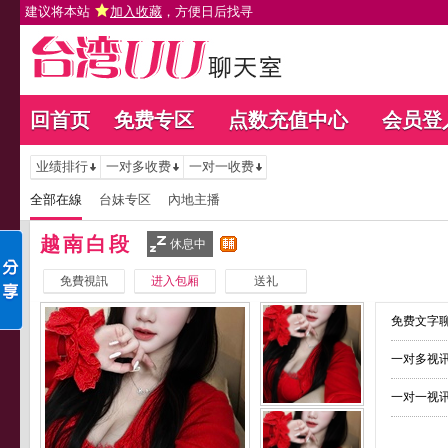
建议将本站
加入收藏
，方便日后找寻
回首页
免费专区
点数充值中心
会员登
业绩排行
一对多收费
一对一收费
全部在線
台妹专区
內地主播
越南白段
休息中
免費視訊
进入包厢
送礼
免费文字聊
一对多视讯
一对一视讯